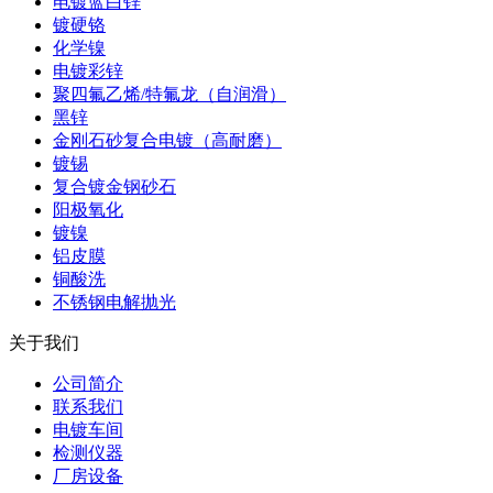
电镀蓝白锌
镀硬铬
化学镍
电镀彩锌
聚四氟乙烯/特氟龙（自润滑）
黑锌
金刚石砂复合电镀（高耐磨）
镀锡
复合镀金钢砂石
阳极氧化
镀镍
铝皮膜
铜酸洗
不锈钢电解抛光
关于我们
公司简介
联系我们
电镀车间
检测仪器
厂房设备