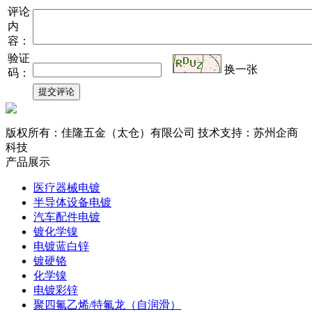
评论
内
容：
验证
换一张
码：
版权所有：佳隆五金（太仓）有限公司 技术支持：苏州企商
科技
产品展示
医疗器械电镀
半导体设备电镀
汽车配件电镀
镀化学镍
电镀蓝白锌
镀硬铬
化学镍
电镀彩锌
聚四氟乙烯/特氟龙（自润滑）