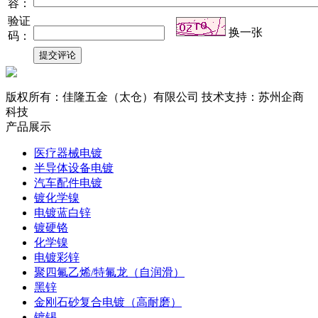
容：
验证
换一张
码：
版权所有：佳隆五金（太仓）有限公司 技术支持：苏州企商
科技
产品展示
医疗器械电镀
半导体设备电镀
汽车配件电镀
镀化学镍
电镀蓝白锌
镀硬铬
化学镍
电镀彩锌
聚四氟乙烯/特氟龙（自润滑）
黑锌
金刚石砂复合电镀（高耐磨）
镀锡