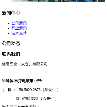
新闻中心
公司新闻
行业新闻
技术支持
公司动态
联系我们
佳隆五金（太仓）有限公司
半导体/医疗电镀事业部:
手 机 ： 158-5029-2876（郝先生 ）
151-6792-3331（徐先生 ）