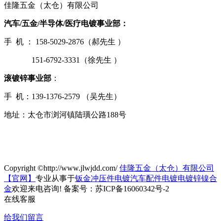
佳隆五金（太仓）有限公司
汽车/五金/半导体/医疗电镀事业部：
手 机 ： 158-5029-2876（郝先生 ）
151-6792-3331（徐先生 ）
滚镀锌事业部
：
手 机：139-1376-2579 （吴先生）
地址：太仓市浏河镇陆璜公路188号
备案号：
苏ICP备16060342号-2
Copyright ©http://www.jlwjdd.com/
佳隆五金（太仓）有限公司
【官网】
专业从事于
钣金冲压件电镀
汽车配件电镀
电镀锌镍合
金
欢迎来电咨询!
备案号：苏ICP备16060342号-2
在线客服
给我们留言