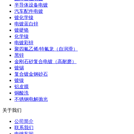
半导体设备电镀
汽车配件电镀
镀化学镍
电镀蓝白锌
镀硬铬
化学镍
电镀彩锌
聚四氟乙烯/特氟龙（自润滑）
黑锌
金刚石砂复合电镀（高耐磨）
镀锡
复合镀金钢砂石
镀镍
铝皮膜
铜酸洗
不锈钢电解抛光
关于我们
公司简介
联系我们
电镀车间