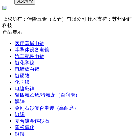
版权所有：佳隆五金（太仓）有限公司 技术支持：苏州企商
科技
产品展示
医疗器械电镀
半导体设备电镀
汽车配件电镀
镀化学镍
电镀蓝白锌
镀硬铬
化学镍
电镀彩锌
聚四氟乙烯/特氟龙（自润滑）
黑锌
金刚石砂复合电镀（高耐磨）
镀锡
复合镀金钢砂石
阳极氧化
镀镍