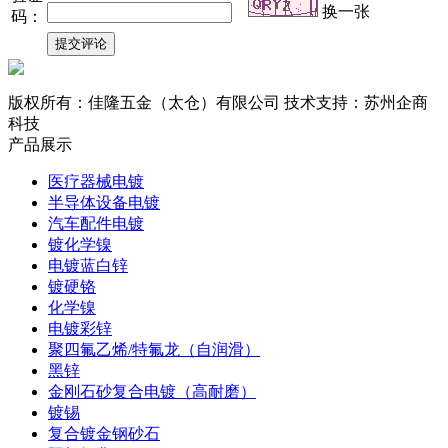
换一张
码：
版权所有：佳隆五金（太仓）有限公司 技术支持：苏州企商
科技
产品展示
医疗器械电镀
半导体设备电镀
汽车配件电镀
镀化学镍
电镀蓝白锌
镀硬铬
化学镍
电镀彩锌
聚四氟乙烯/特氟龙（自润滑）
黑锌
金刚石砂复合电镀（高耐磨）
镀锡
复合镀金钢砂石